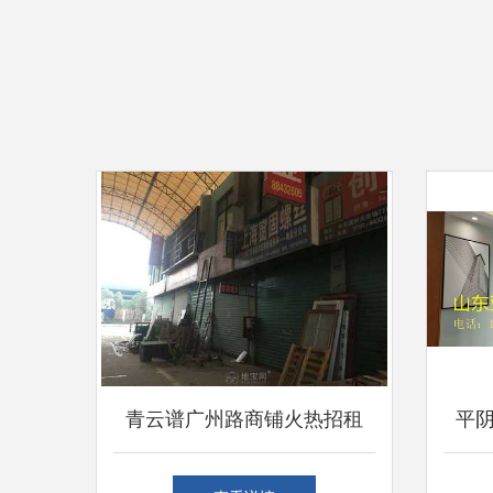
青云谱广州路商铺火热招租
平
抢占华东建材装市场先机
耐高